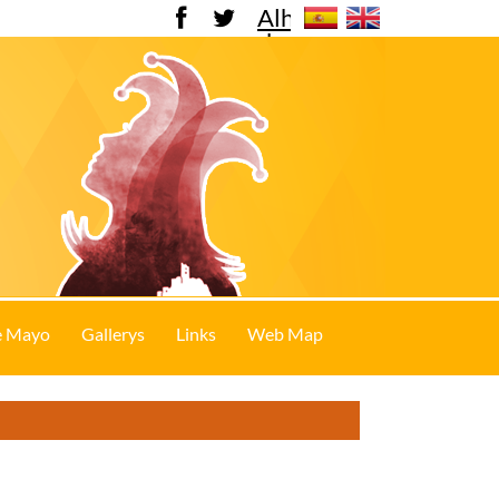
Alhama
de
Murcia
e Mayo
Gallerys
Links
Web Map