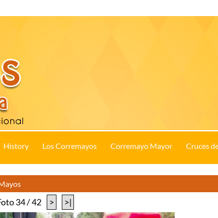
History
Los Corremayos
Corremayo Mayor
Cruces d
s Mayos
Foto 34 / 42
>
>|