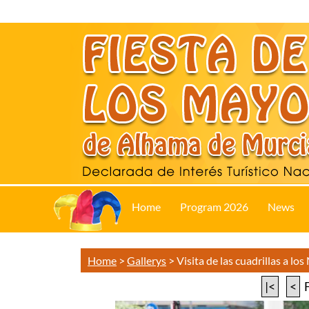
Home
Program 2026
News
Home
>
Gallerys
>
Visita de las cuadrillas a lo
|<
<