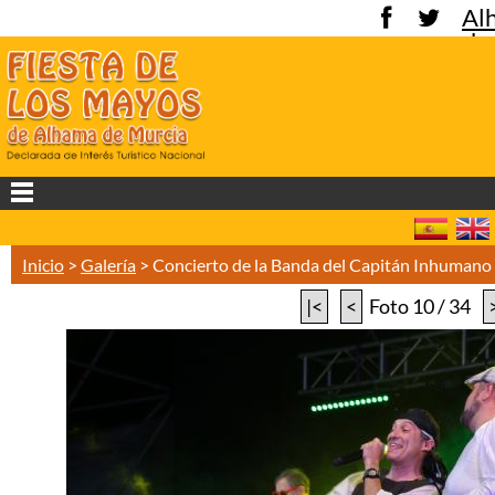
Al
de
Mu
Inicio
>
Galería
>
Concierto de la Banda del Capitán Inhuman
|<
<
Foto 10 / 34