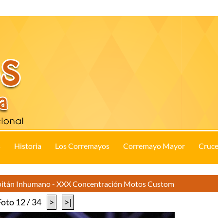
s
Historia
Los Corremayos
Corremayo Mayor
Cruce
apitán Inhumano - XXX Concentración Motos Custom
Foto 12 / 34
>
>|