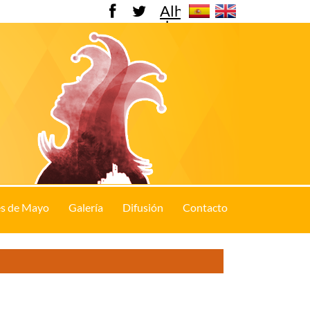
Alhama
de
Murcia
s de Mayo
Galería
Difusión
Contacto