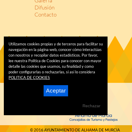
Galería
Difusión
Contacto
Utilizamos cookies propias y de terceros para facilitar su
navegación en la página web, conocer cómo interactúas
con nosotros y recopilar datos estadísticos. Por favor,
lee nuestra Política de Cookies para conocer con mayor
detalle las cookies que usamos, su finalidad y como
poder configurarlas o rechazarlas, si así lo considera
POLITICA DE COOKIES
Aceptar
Rechazar
© 2016 AYUNTAMIENTO DE ALHAMA DE MURCIA