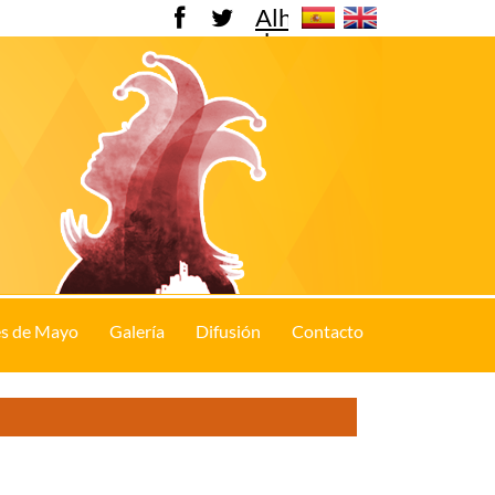
Alhama
de
Murcia
s de Mayo
Galería
Difusión
Contacto