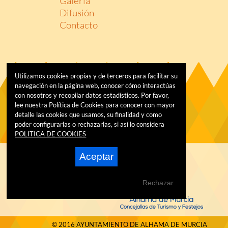
Galería
Difusión
Contacto
Utilizamos cookies propias y de terceros para facilitar su
navegación en la página web, conocer cómo interactúas
con nosotros y recopilar datos estadísticos. Por favor,
lee nuestra Política de Cookies para conocer con mayor
detalle las cookies que usamos, su finalidad y como
poder configurarlas o rechazarlas, si así lo considera
POLITICA DE COOKIES
Aceptar
Rechazar
© 2016 AYUNTAMIENTO DE ALHAMA DE MURCIA