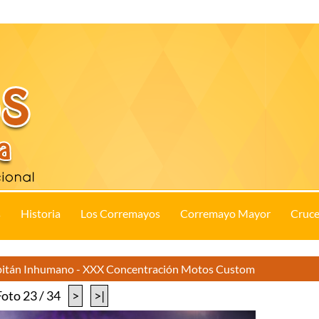
s
Historia
Los Corremayos
Corremayo Mayor
Cruce
apitán Inhumano - XXX Concentración Motos Custom
Foto 23 / 34
>
>|