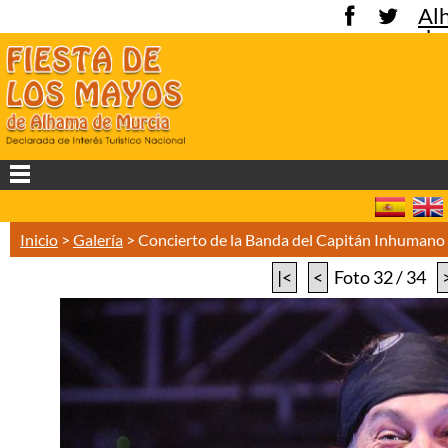
Al
de
Mu
Inicio
>
Galería
>
Concierto de la Banda del Capitán Inhuman
|<
<
Foto 32 / 34