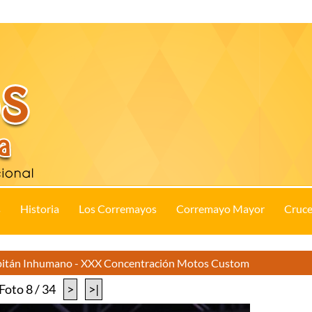
s
Historia
Los Corremayos
Corremayo Mayor
Cruce
apitán Inhumano - XXX Concentración Motos Custom
Foto 8 / 34
>
>|