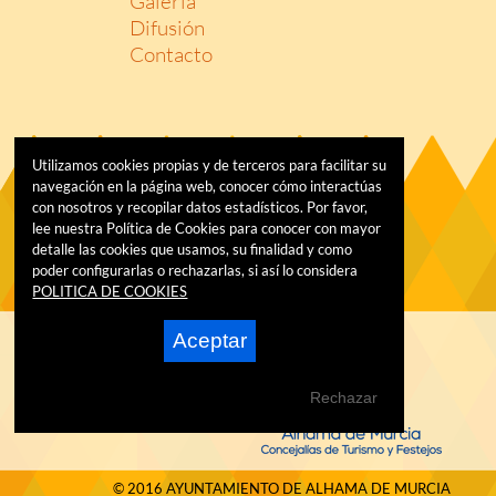
Galería
Difusión
Contacto
Utilizamos cookies propias y de terceros para facilitar su
navegación en la página web, conocer cómo interactúas
con nosotros y recopilar datos estadísticos. Por favor,
lee nuestra Política de Cookies para conocer con mayor
detalle las cookies que usamos, su finalidad y como
poder configurarlas o rechazarlas, si así lo considera
POLITICA DE COOKIES
Aceptar
Rechazar
© 2016 AYUNTAMIENTO DE ALHAMA DE MURCIA