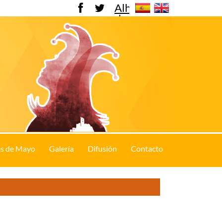
Alhama
de
Murcia
s de Mayo
Galería
Difusión
Contacto