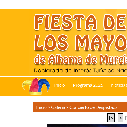
Inicio
Programa 2026
Noticia
Inicio
>
Galería
>
Concierto de Despistaos
|<
<