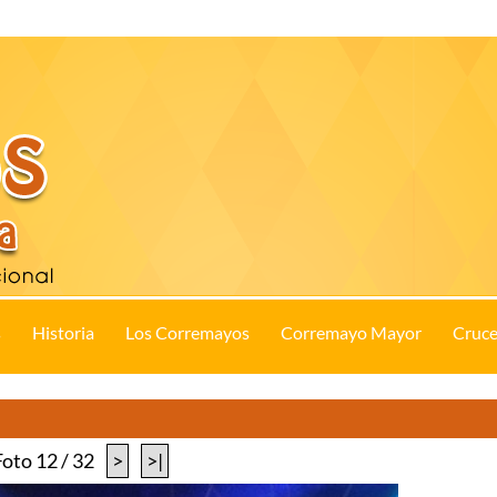
s
Historia
Los Corremayos
Corremayo Mayor
Cruce
Foto 12 / 32
>
>|