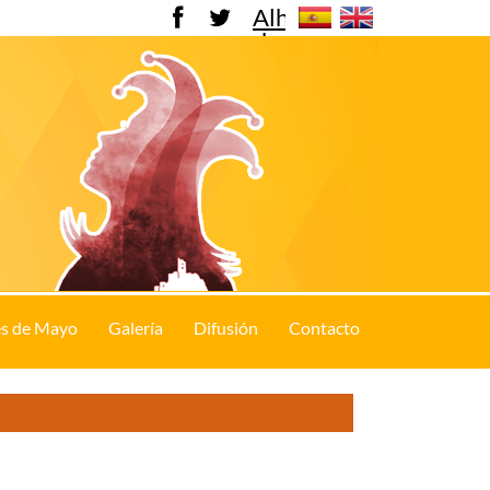
Alhama
de
Murcia
s de Mayo
Galería
Difusión
Contacto