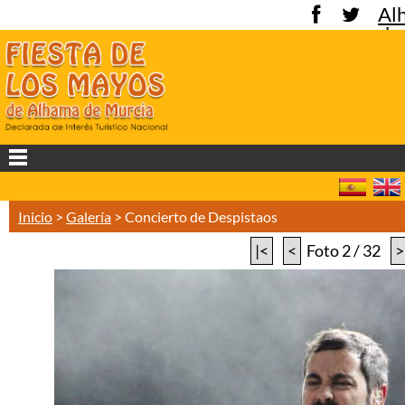
Al
de
Mu
Inicio
>
Galería
>
Concierto de Despistaos
|<
<
Foto 2 / 32
>