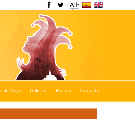
Alhama
de
Murcia
s de Mayo
Galería
Difusión
Contacto