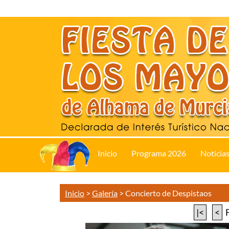
Inicio
Programa 2026
Noticia
Inicio
>
Galería
>
Concierto de Despistaos
|<
<