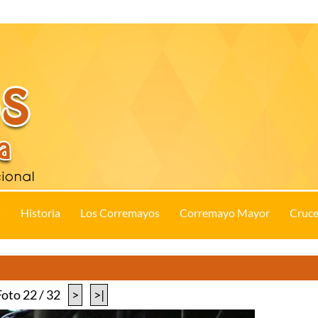
s
Historia
Los Corremayos
Corremayo Mayor
Cruce
Foto 22 / 32
>
>|