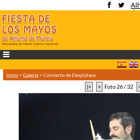
Al
de
Mu
Inicio
>
Galería
>
Concierto de Despistaos
|<
<
Foto 26 / 32