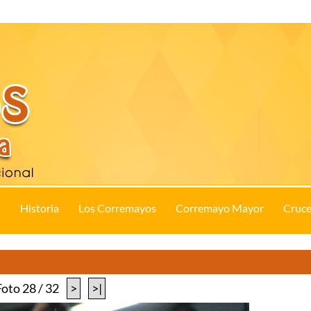
s
Historia
Los Corremayos
Corremayo Mayor
Cruce
Foto 28 / 32
>
>|