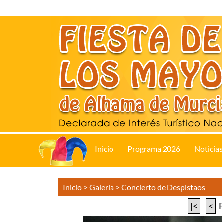
Inicio
Programa 2026
Noticia
Inicio
>
Galería
>
Concierto de Despistaos
|<
<