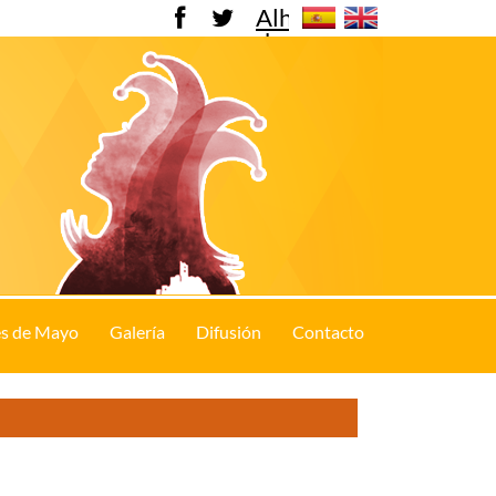
Alhama
de
Murcia
s de Mayo
Galería
Difusión
Contacto