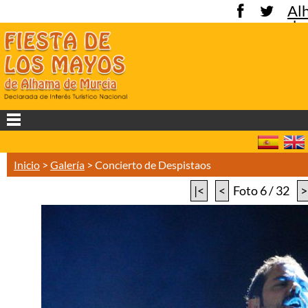
Al
de
Mu
Inicio
>
Galería
>
Concierto de Despistaos
|<
<
Foto 6 / 32
>