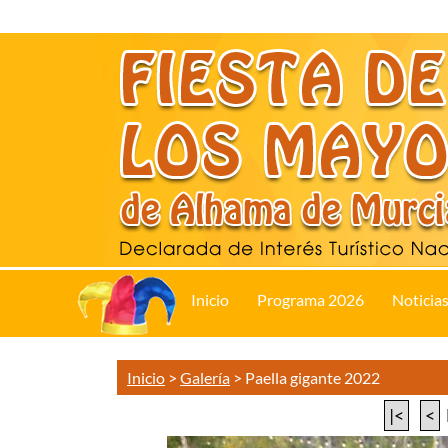
Inicio
Programa 2026
Noticia
Inicio
>
Galería
>
Paella gigante 2022
|<
<