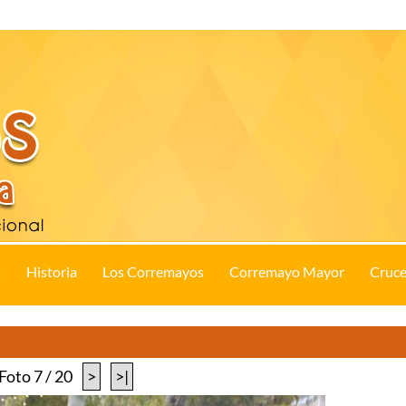
s
Historia
Los Corremayos
Corremayo Mayor
Cruce
Foto 7 / 20
>
>|