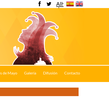
Alhama
de
Murcia
s de Mayo
Galería
Difusión
Contacto