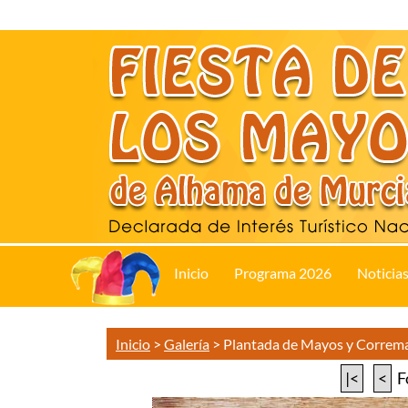
Inicio
Programa 2026
Noticia
Inicio
>
Galería
>
Plantada de Mayos y Correm
|<
<
F