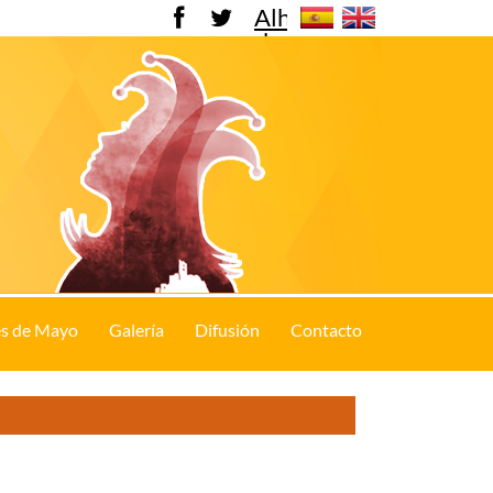
Alhama
de
Murcia
s de Mayo
Galería
Difusión
Contacto