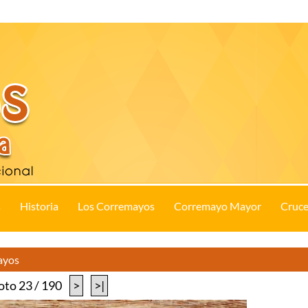
s
Historia
Los Corremayos
Corremayo Mayor
Cruce
ayos
oto 23 / 190
>
>|