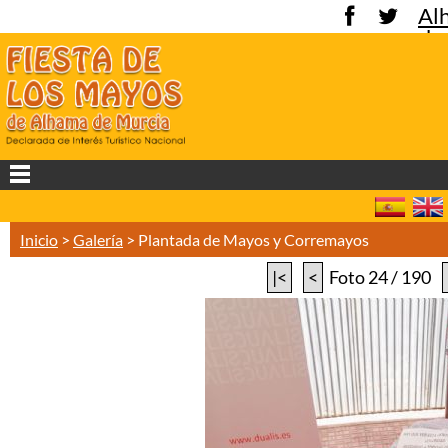
Al
de
Mu
Inicio
>
Galería
>
Plantada de Mayos y Corremayos
|<
<
Foto 24 / 190