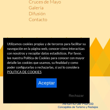
Cruces de Mayo
Galería
Difusión
Contacto
Utilizamos cookies propias y de terceros para facilitar su
navegación en la página web, conocer cómo interactúas
con nosotros y recopilar datos estadísticos. Por favor,
lee nuestra Política de Cookies para conocer con mayor
detalle las cookies que usamos, su finalidad y como
poder configurarlas o rechazarlas, si así lo considera
POLITICA DE COOKIES
Aceptar
Rechazar