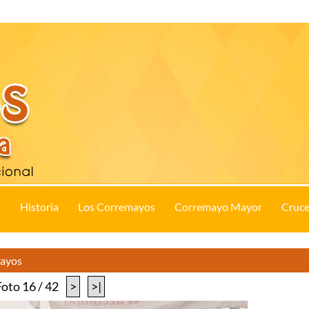
s
Historia
Los Corremayos
Corremayo Mayor
Cruce
Mayos
Foto 16 / 42
>
>|