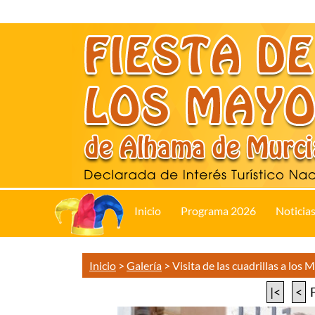
Inicio
Programa 2026
Noticia
Inicio
>
Galería
>
Visita de las cuadrillas a los 
|<
<