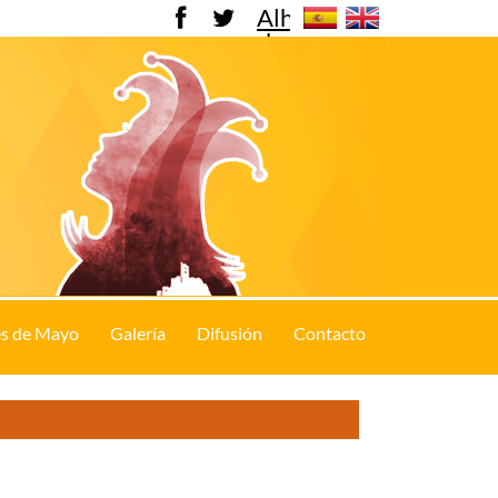
Alhama
de
Murcia
s de Mayo
Galería
Difusión
Contacto