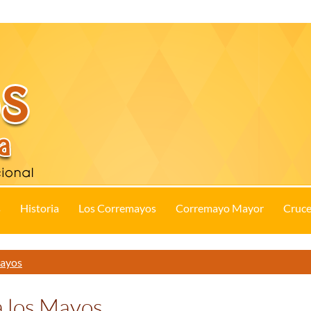
s
Historia
Los Corremayos
Corremayo Mayor
Cruce
Mayos
 a los Mayos