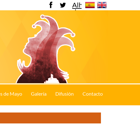
Alhama
de
Murcia
s de Mayo
Galería
Difusión
Contacto