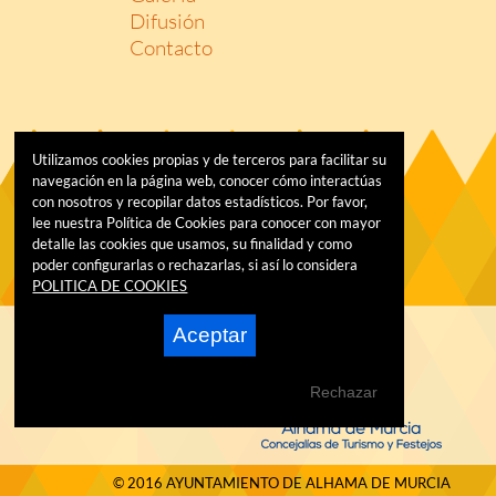
Difusión
Contacto
Utilizamos cookies propias y de terceros para facilitar su
navegación en la página web, conocer cómo interactúas
con nosotros y recopilar datos estadísticos. Por favor,
lee nuestra Política de Cookies para conocer con mayor
detalle las cookies que usamos, su finalidad y como
poder configurarlas o rechazarlas, si así lo considera
POLITICA DE COOKIES
Aceptar
Rechazar
© 2016 AYUNTAMIENTO DE ALHAMA DE MURCIA