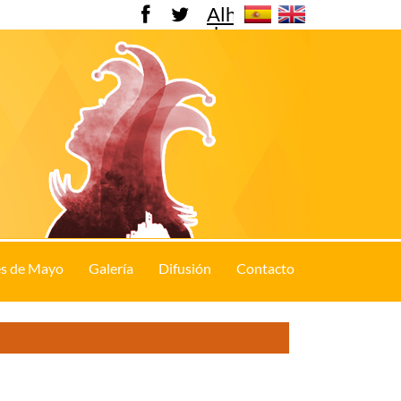
Alhama
de
Murcia
s de Mayo
Galería
Difusión
Contacto