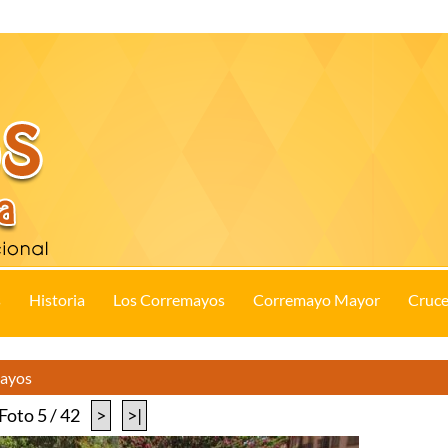
s
Historia
Los Corremayos
Corremayo Mayor
Cruce
Mayos
Foto 5 / 42
>
>|