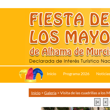
Inicio
Programa 2026
Noticia
Inicio
>
Galería
>
Visita de las cuadrillas a los 
|<
<