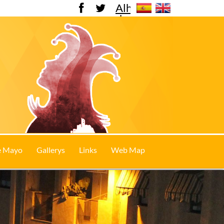
Alhama
de
Murcia
e Mayo
Gallerys
Links
Web Map