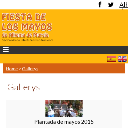
Al
de
Mu
Home
>
Gallerys
Gallerys
Plantada de mayos 2015