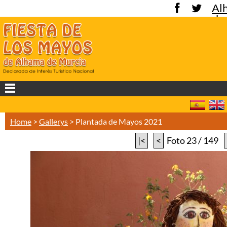
Al
de
Mu
Home
>
Gallerys
>
Plantada de Mayos 2021
|<
<
Foto 23 / 149