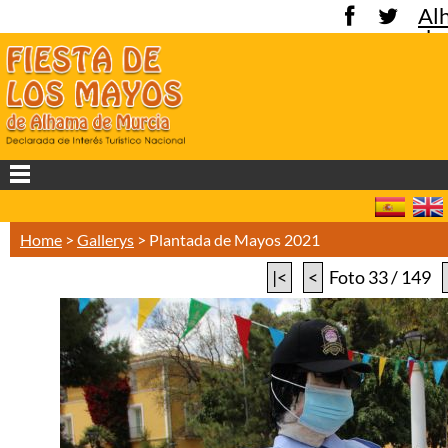
Al
de
Mu
Home
>
Gallerys
>
Plantada de Mayos 2021
|<
<
Foto 33 / 149