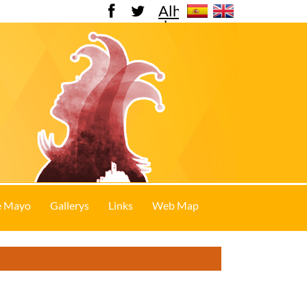
Alhama
de
Murcia
e Mayo
Gallerys
Links
Web Map