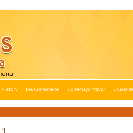
History
Los Corremayos
Corremayo Mayor
Cruces d
21