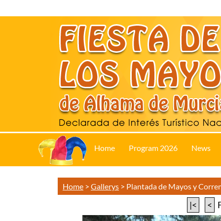
Home
Program 2026
News
Home
>
Gallerys
>
Plantada de Mayos y Corr
|<
<