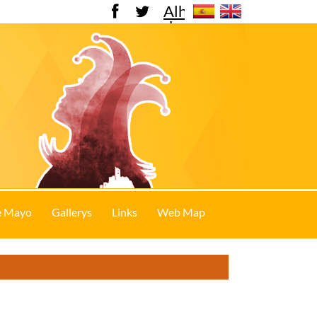
Alhama
de
Murcia
e Mayo
Gallerys
Links
Web Map