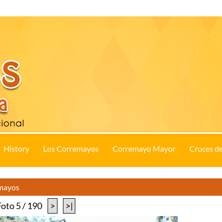
History
Los Corremayos
Corremayo Mayor
Cruces d
emayos
Foto 5 / 190
>
>|