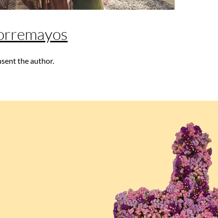
Corremayos
nsent the author.