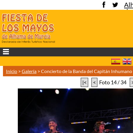
Al
de
Mu
Inicio
>
Galería
>
Concierto de la Banda del Capitán Inhuman
|<
<
Foto 14 / 34