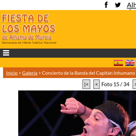
Al
de
Mu
Inicio
>
Galería
>
Concierto de la Banda del Capitán Inhuman
|<
<
Foto 15 / 34