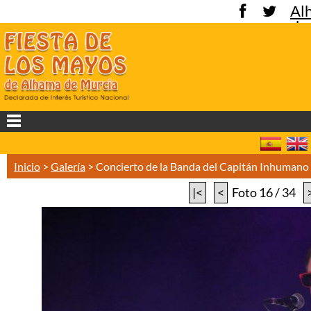
Al
de
Mu
Inicio
>
Galería
>
Concierto de la Banda del Capitán Inhuman
|<
<
Foto 16 / 34