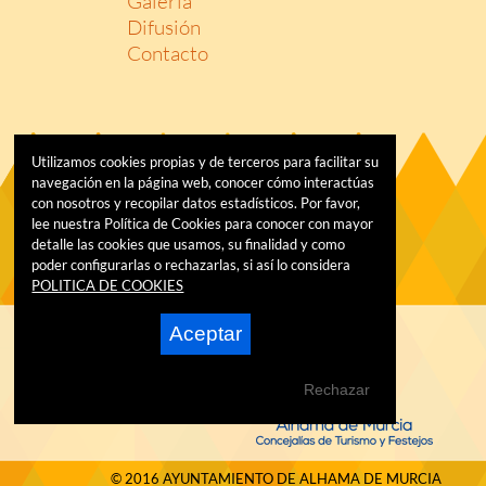
Galería
Difusión
Contacto
Utilizamos cookies propias y de terceros para facilitar su
navegación en la página web, conocer cómo interactúas
con nosotros y recopilar datos estadísticos. Por favor,
lee nuestra Política de Cookies para conocer con mayor
detalle las cookies que usamos, su finalidad y como
poder configurarlas o rechazarlas, si así lo considera
POLITICA DE COOKIES
Aceptar
Rechazar
© 2016 AYUNTAMIENTO DE ALHAMA DE MURCIA