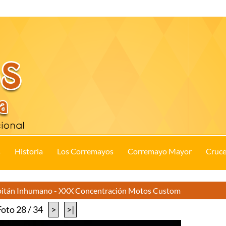
s
Historia
Los Corremayos
Corremayo Mayor
Cruce
apitán Inhumano - XXX Concentración Motos Custom
Foto 28 / 34
>
>|