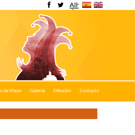
Alhama
de
Murcia
s de Mayo
Galería
Difusión
Contacto