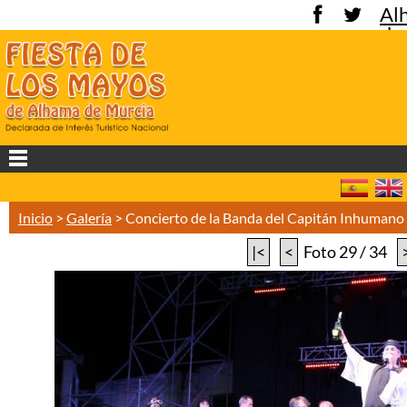
Al
de
Mu
Inicio
>
Galería
>
Concierto de la Banda del Capitán Inhuman
|<
<
Foto 29 / 34