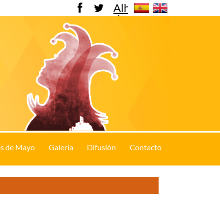
Alhama
de
Murcia
s de Mayo
Galería
Difusión
Contacto