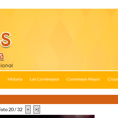
s
Historia
Los Corremayos
Corremayo Mayor
Cruce
Foto 20 / 32
>
>|