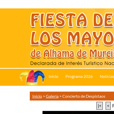
Inicio
Programa 2026
Noticia
Inicio
>
Galería
>
Concierto de Despistaos
|<
<